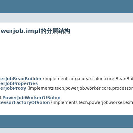
powerjob.impl的分层结构
erJobBeanBuilder
(implements org.noear.solon.core.BeanBu
erJobProperties
erJobProxy
(implements tech.powerjob.worker.core.processor
l.
PowerJobWorkerOfSolon
cessorFactoryOfSolon
(implements tech.powerjob.worker.exte