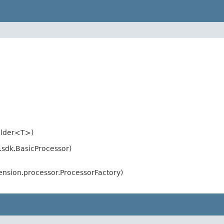
ilder<T>)
.sdk.BasicProcessor)
nsion.processor.ProcessorFactory)