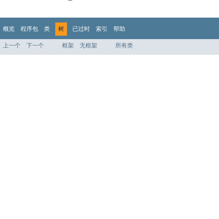
概览
程序包
类
树
已过时
索引
帮助
上一个
下一个
框架
无框架
所有类