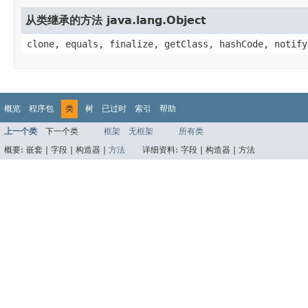
从类继承的方法 java.lang.Object
clone, equals, finalize, getClass, hashCode, notify
概览
程序包
类
树
已过时
索引
帮助
上一个类
下一个类
框架
无框架
所有类
概要:
嵌套 |
字段 |
构造器 |
方法
详细资料:
字段 |
构造器 |
方法