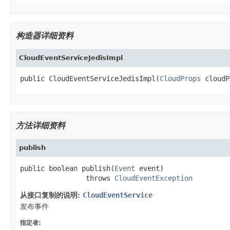
构造器详细资料
CloudEventServiceJedisImpl
public CloudEventServiceJedisImpl(
CloudProps
 cloudP
方法详细资料
publish
public boolean publish(
Event
 event)

                throws 
CloudEventException
从接口复制的说明:
CloudEventService
发布事件
指定者: