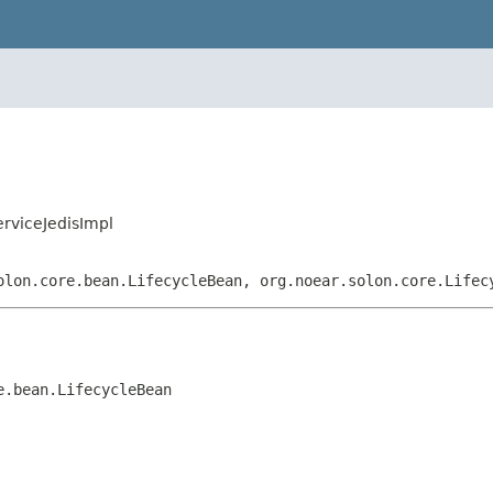
erviceJedisImpl
olon.core.bean.LifecycleBean, org.noear.solon.core.Lifec
e.bean.LifecycleBean