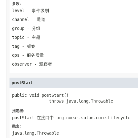
参数:
level
- 事件级别
channel
- 通道
group
- 分组
topic
- 主题
tag
- 标签
qos
- 服务质量
observer
- 观察者
postStart
public void postStart()

               throws java.lang.Throwable
指定者:
postStart
在接口中
org.noear.solon.core.Lifecycle
抛出:
java.lang.Throwable