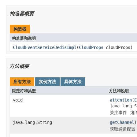
构造器概要
构造器
构造器和说明
CloudEventServiceJedisImpl
(
CloudProps
cloudProps)
方法概要
所有方法
实例方法
具体方法
限定符和类型
方法和说明
void
attention
(
E
java.lang.
关注事件（相
java.lang.String
getChannel
(
获取通道配置