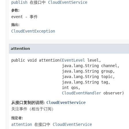
publish
在接口中
CloudEventService
参数:
event
- 事件
抛出:
CloudEventException
attention
public void attention(
EventLevel
 level,

                      java.lang.String channel,

                      java.lang.String group,

                      java.lang.String topic,

                      java.lang.String tag,

                      int qos,

CloudEventHandler
 observer)
从接口复制的说明:
CloudEventService
关注事件（相当于订阅）
指定者:
attention
在接口中
CloudEventService