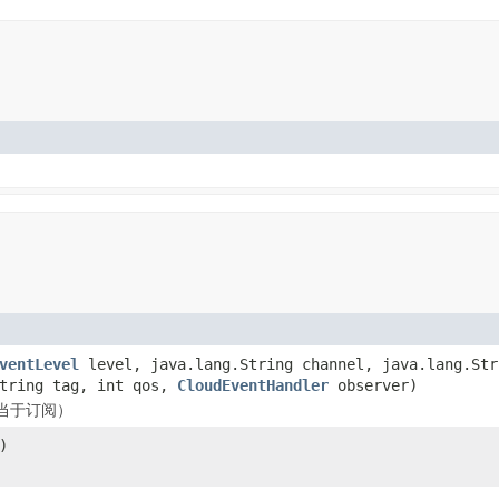
ventLevel
level, java.lang.String channel, java.lang.Str
String tag, int qos,
CloudEventHandler
observer)
当于订阅）
)