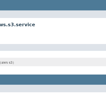
ws.s3.service
ws s3）