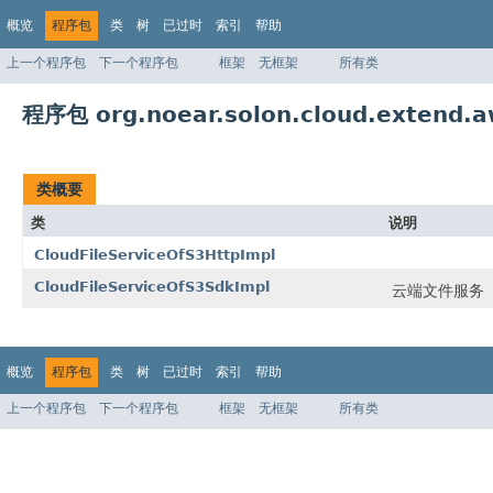
概览
程序包
类
树
已过时
索引
帮助
上一个程序包
下一个程序包
框架
无框架
所有类
程序包 org.noear.solon.cloud.extend.a
类概要
类
说明
CloudFileServiceOfS3HttpImpl
CloudFileServiceOfS3SdkImpl
云端文件服务（a
概览
程序包
类
树
已过时
索引
帮助
上一个程序包
下一个程序包
框架
无框架
所有类