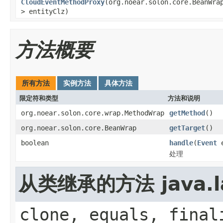
CloudEventMethodProxy
(org.noear.solon.core.BeanWra
> entityClz)
方法概要
所有方法
实例方法
具体方法
限定符和类型
方法和说明
org.noear.solon.core.wrap.MethodWrap
getMethod
()
org.noear.solon.core.BeanWrap
getTarget
()
boolean
handle
(
Event
e
处理
从类继承的方法 java.la
clone, equals, final