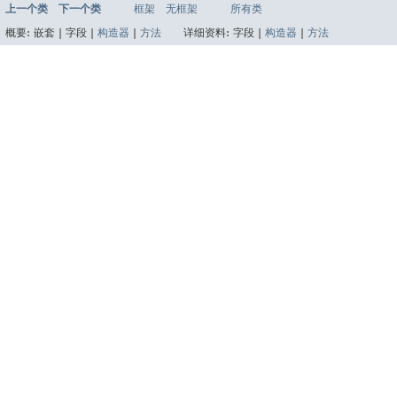
上一个类
下一个类
框架
无框架
所有类
概要:
嵌套 |
字段 |
构造器
|
方法
详细资料:
字段 |
构造器
|
方法