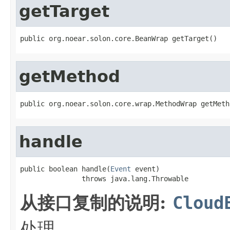
getTarget
public org.noear.solon.core.BeanWrap getTarget()
getMethod
public org.noear.solon.core.wrap.MethodWrap getMeth
handle
public boolean handle(
Event
 event)

               throws java.lang.Throwable
从接口复制的说明:
Cloud
处理