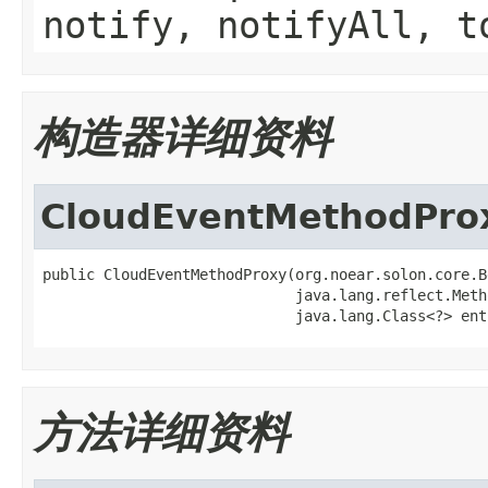
notify, notifyAll, t
构造器详细资料
CloudEventMethodPro
public CloudEventMethodProxy(org.noear.solon.core.B
                             java.lang.reflect.Meth
                             java.lang.Class<?> ent
方法详细资料