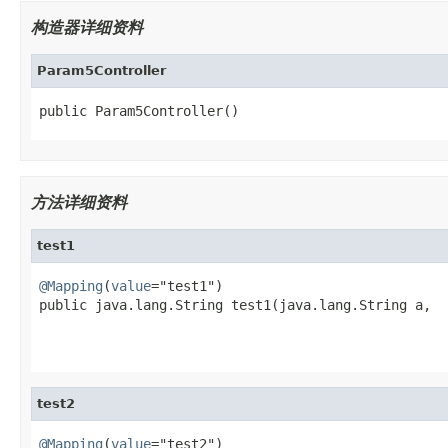
构造器详细资料
Param5Controller
public Param5Controller()
方法详细资料
test1
@Mapping
(
value
="test1")

public java.lang.String test1(java.lang.String a,

                                                   
test2
@Mapping
(
value
="test2")
