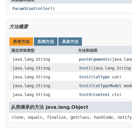
Param5Controller
()
方法概要
所有方法
实例方法
具体方法
限定符和类型
方法和说明
java.lang.String
postArguments
(java.lan
java.lang.String
test1
(java.lang.String
java.lang.String
test2
(
CatType
cat)
java.lang.String
test3
(
CatTypeModel
mod
java.lang.String
test4
(
Context
ctx)
从类继承的方法 java.lang.Object
clone, equals, finalize, getClass, hashCode, notify