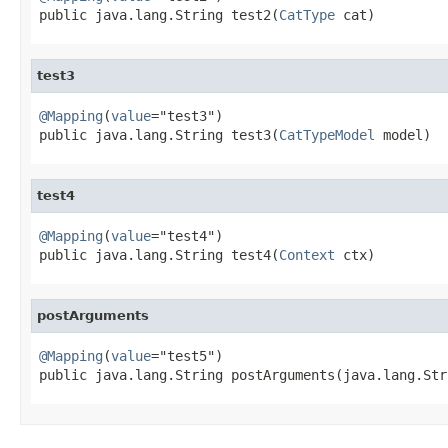
public java.lang.String test2(
CatType
 cat)
test3
@Mapping
(
value
="test3")

public java.lang.String test3(
CatTypeModel
 model)
test4
@Mapping
(
value
="test4")

public java.lang.String test4(
Context
 ctx)
postArguments
@Mapping
(
value
="test5")

public java.lang.String postArguments(java.lang.Str