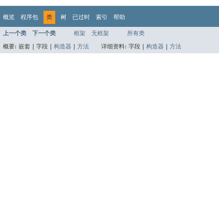
概览
程序包
类
树
已过时
索引
帮助
上一个类
下一个类
框架
无框架
所有类
概要:
嵌套 |
字段 |
构造器
|
方法
详细资料:
字段 |
构造器
|
方法