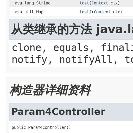
java.lang.String
test
(
Context
ctx)
java.util.Map
test2
(
Context
ctx)
从类继承的方法 java.la
clone, equals, final
notify, notifyAll, t
构造器详细资料
Param4Controller
public Param4Controller()