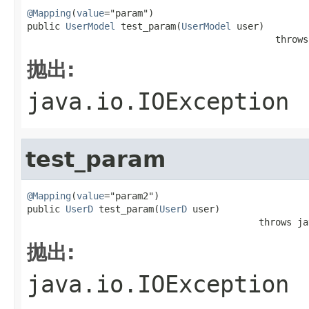
@Mapping
(
value
="param")

public 
UserModel
 test_param(
UserModel
 user)

                                             throws
抛出:
java.io.IOException
test_param
@Mapping
(
value
="param2")

public 
UserD
 test_param(
UserD
 user)

                                          throws ja
抛出:
java.io.IOException