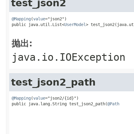
test_json2
@Mapping
(
value
="json2")

public java.util.List<
UserModel
> test_json2(java.ut
                                                   
抛出:
java.io.IOException
test_json2_path
@Mapping
(
value
="json2/{id}")

public java.lang.String test_json2_path(
@Path
                                                   
                                                   
                                                   