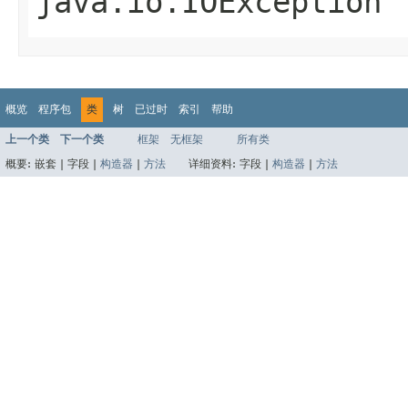
java.io.IOException
概览
程序包
类
树
已过时
索引
帮助
上一个类
下一个类
框架
无框架
所有类
概要:
嵌套 |
字段 |
构造器
|
方法
详细资料:
字段 |
构造器
|
方法