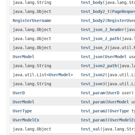
java.lang.String
test_body
(java.lang.St
java.lang.Object
test_body2_t
(
PageReque
RegisterUsername
test_body2
(
RegisterUse
java.lang.Object
test_json_2_header
(jav
java.lang.Object
test_json_2_path
(java.
java.lang.Object
test_json_2
(java.util.
UserModel
test_json
(
UserModel
us
java.lang.String
test_json2_path
(java.l
java.util.List<
UserModel
>
test_json2
(java.util.L
java.lang.String
test_json3
(java.util.L
UserD
test_param
(
UserD
user)
UserModel
test_param
(
UserModel
us
UserType
test_param2
(
UserType
ty
UserModelEx
test_param3
(
UserModelE
java.lang.Object
test_val
(java.lang.Str