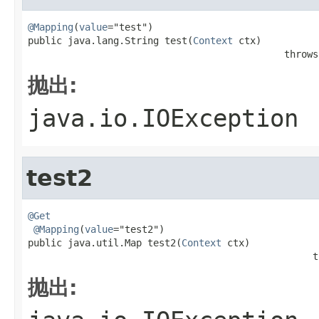
@Mapping
(
value
="test")

public java.lang.String test(
Context
 ctx)

                                             throws
抛出:
java.io.IOException
test2
@Get
@Mapping
(
value
="test2")

public java.util.Map test2(
Context
 ctx)

                                                  t
抛出: