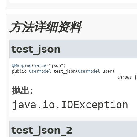
方法详细资料
test_json
@Mapping
(
value
="json")

public 
UserModel
 test_json(
UserModel
 user)

                                           throws j
抛出:
java.io.IOException
test_json_2