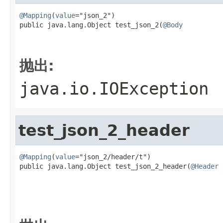
@Mapping
(
value
="json_2")

public java.lang.Object test_json_2(
@Body
                                                   
                                                   
抛出:
java.io.IOException
test_json_2_header
@Mapping
(
value
="json_2/header/t")

public java.lang.Object test_json_2_header(
@Header
                                                   
                                                   
                                                   