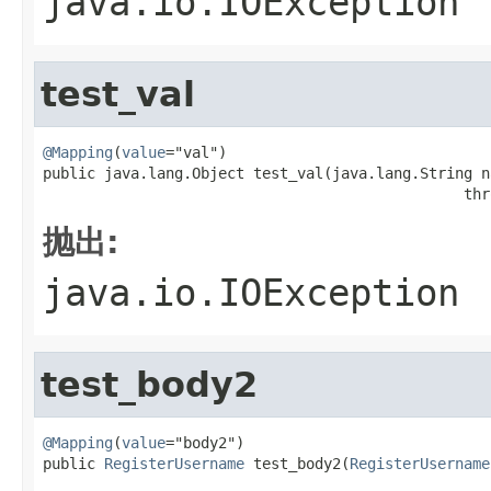
java.io.IOException
test_val
@Mapping
(
value
="val")

public java.lang.Object test_val(java.lang.String na
                                                thr
抛出:
java.io.IOException
test_body2
@Mapping
(
value
="body2")

public 
RegisterUsername
 test_body2(
RegisterUsername
                                                   