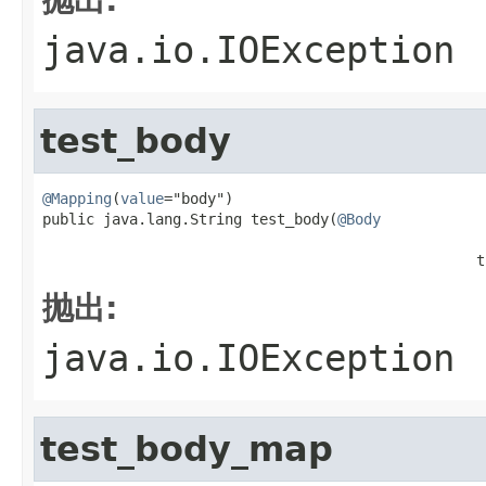
java.io.IOException
test_body
@Mapping
(
value
="body")

public java.lang.String test_body(
@Body
                                                   
                                                  t
抛出:
java.io.IOException
test_body_map