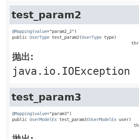
test_param2
@Mapping
(
value
="param2_2")

public 
UserType
 test_param2(
UserType
 type)

                                                thr
抛出:
java.io.IOException
test_param3
@Mapping
(
value
="param3")

public 
UserModelEx
 test_param3(
UserModelEx
 user)

                                                 th
抛出: