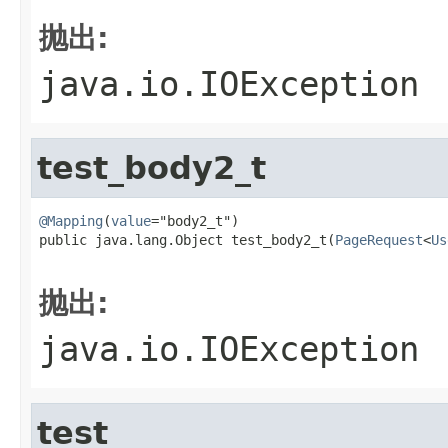
抛出:
java.io.IOException
test_body2_t
@Mapping
(
value
="body2_t")

public java.lang.Object test_body2_t(
PageRequest
<
Us
                                                   
抛出:
java.io.IOException
test