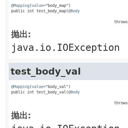
@Mapping
(
value
="body_map")

public int test_body_map(
@Body
                                                   
                                             throws
抛出:
java.io.IOException
test_body_val
@Mapping
(
value
="body_val")

public int test_body_val(
@Body
                                                   
                                             throws
抛出: