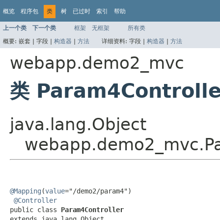
概览
程序包
类
树
已过时
索引
帮助
上一个类
下一个类
框架
无框架
所有类
概要:
嵌套 |
字段 |
构造器
|
方法
详细资料:
字段 |
构造器
|
方法
webapp.demo2_mvc
类 Param4Controlle
java.lang.Object
webapp.demo2_mvc.Pa
@Mapping
(
value
="/demo2/param4")

@Controller
public class 
Param4Controller
extends java.lang.Object