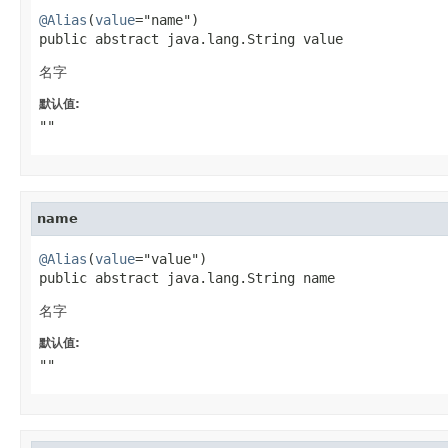
@Alias
(
value
="name")

public abstract java.lang.String value
名字
默认值:
""
name
@Alias
(
value
="value")

public abstract java.lang.String name
名字
默认值:
""