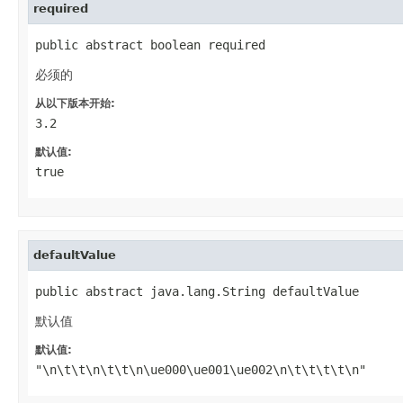
required
public abstract boolean required
必须的
从以下版本开始:
3.2
默认值:
true
defaultValue
public abstract java.lang.String defaultValue
默认值
默认值:
"\n\t\t\n\t\t\n\ue000\ue001\ue002\n\t\t\t\t\n"