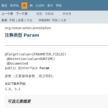
概览
程序包
类
树
已过时
索引
帮助
上一个类
下一个类
框架
无框架
所有类
概要:
字段 |
必需 |
可选
详细资料:
字段 |
元素
org.noear.solon.annotation
注释类型 Param
@Target(value={PARAMETER,FIELD})

 @Retention(value=RUNTIME)

 @Documented

public @interface 
Param
参数（主要修饰参数，很少用到）
从以下版本开始:
1.0, 3.2
可选元素概要