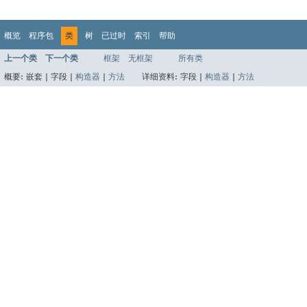
概览
程序包
类
树
已过时
索引
帮助
上一个类
下一个类
框架
无框架
所有类
概要:
嵌套 |
字段 |
构造器
|
方法
详细资料:
字段 |
构造器
|
方法