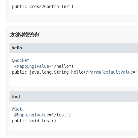
public Cross2Controller()
方法详细资料
hello
@Socket
@Mapping
(
value
="/hello")

public java.lang.String hello(
@Param
(
defaultValue
="
                                                   
test
@Get
@Mapping
(
value
="/test")

public void test()