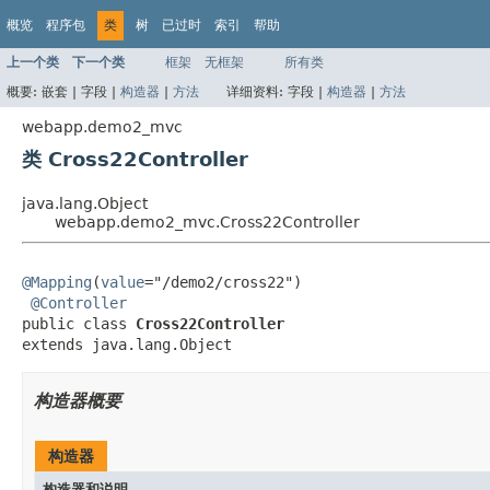
概览
程序包
类
树
已过时
索引
帮助
上一个类
下一个类
框架
无框架
所有类
概要:
嵌套 |
字段 |
构造器
|
方法
详细资料:
字段 |
构造器
|
方法
webapp.demo2_mvc
类 Cross22Controller
java.lang.Object
webapp.demo2_mvc.Cross22Controller
@Mapping
(
value
="/demo2/cross22")

@Controller
public class 
Cross22Controller
extends java.lang.Object
构造器概要
构造器
构造器和说明