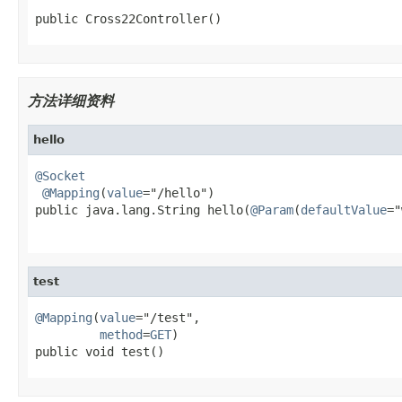
public Cross22Controller()
方法详细资料
hello
@Socket
@Mapping
(
value
="/hello")

public java.lang.String hello(
@Param
(
defaultValue
="
                                                   
test
@Mapping
(
value
="/test",

method
=
GET
)

public void test()