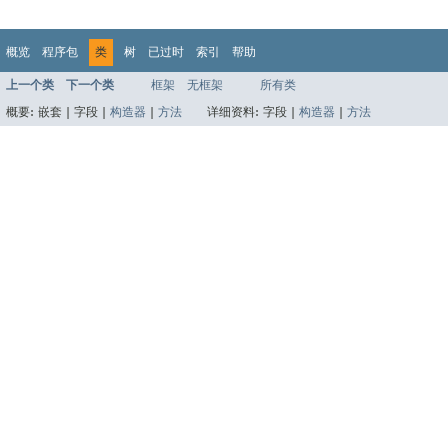
概览
程序包
类
树
已过时
索引
帮助
上一个类
下一个类
框架
无框架
所有类
概要:
嵌套 |
字段 |
构造器
|
方法
详细资料:
字段 |
构造器
|
方法