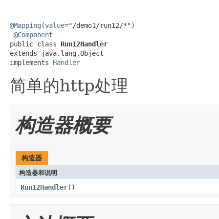
@Mapping
(
value
="/demo1/run12/*")

@Component
public class 
Run12Handler
extends java.lang.Object

implements 
Handler
简单的http处理
构造器概要
构造器
构造器和说明
Run12Handler
()