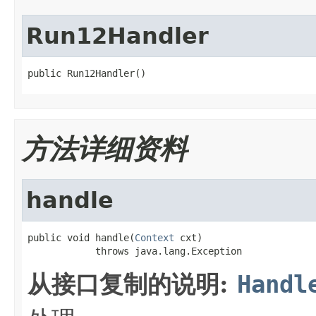
Run12Handler
public Run12Handler()
方法详细资料
handle
public void handle(
Context
 cxt)

            throws java.lang.Exception
从接口复制的说明:
Handl