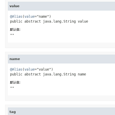
value
@Alias
(
value
="name")

public abstract java.lang.String value
默认值:
""
name
@Alias
(
value
="value")

public abstract java.lang.String name
默认值:
""
tag