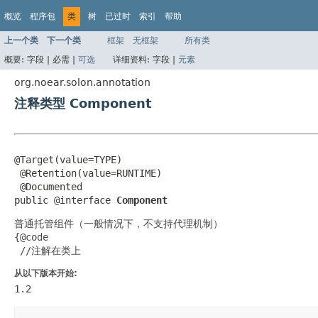
概览
程序包
类
树
已过时
索引
帮助
上一个类
下一个类
框架
无框架
所有类
概要:
字段 |
必需 |
可选
详细资料:
字段 |
元素
org.noear.solon.annotation
注释类型 Component
@Target(value=TYPE)

 @Retention(value=RUNTIME)

 @Documented

public @interface 
Component
普通托管组件（一般情况下，不支持代理机制）
{@code

 //注解在类上
从以下版本开始:
1.2