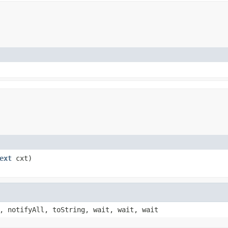
ext
cxt)
, notifyAll, toString, wait, wait, wait