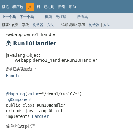
概览
程序包
类
树
已过时
索引
帮助
上一个类
下一个类
框架
无框架
所有类
概要:
嵌套 |
字段 |
构造器
|
方法
详细资料:
字段 |
构造器
|
方法
webapp.demo1_handler
类 Run10Handler
java.lang.Object
webapp.demo1_handler.Run10Handler
所有已实现的接口:
Handler
@Mapping
(
value
="/demo1/run10/*")

@Component
public class 
Run10Handler
extends java.lang.Object

implements 
Handler
简单的http处理