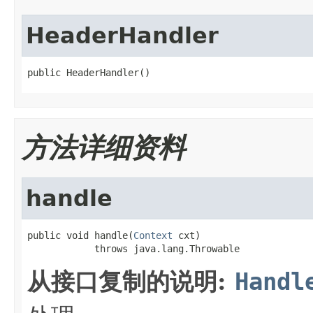
HeaderHandler
public HeaderHandler()
方法详细资料
handle
public void handle(
Context
 cxt)

            throws java.lang.Throwable
从接口复制的说明:
Handl