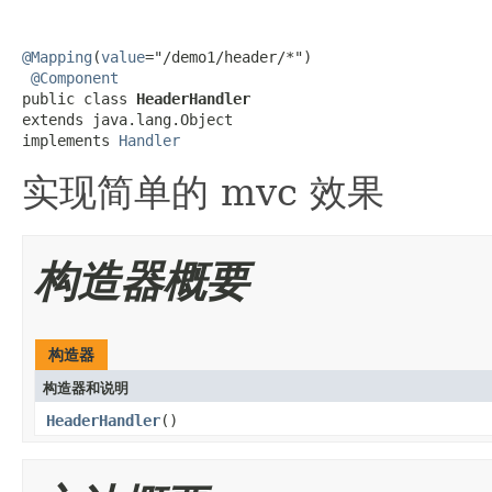
@Mapping
(
value
="/demo1/header/*")

@Component
public class 
HeaderHandler
extends java.lang.Object

implements 
Handler
实现简单的 mvc 效果
构造器概要
构造器
构造器和说明
HeaderHandler
()