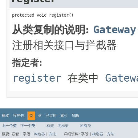
protected void register()
从类复制的说明:
Gateway
注册相关接口与拦截器
指定者:
register
在类中
Gatew
概览
程序包
类
树
已过时
索引
帮助
上一个类
下一个类
框架
无框架
所有类
概要:
嵌套 |
字段 |
构造器
|
方法
详细资料:
字段 |
构造器
|
方法