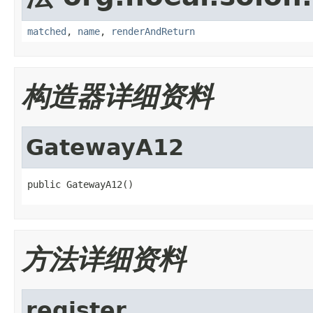
matched
,
name
,
renderAndReturn
构造器详细资料
GatewayA12
public GatewayA12()
方法详细资料
register