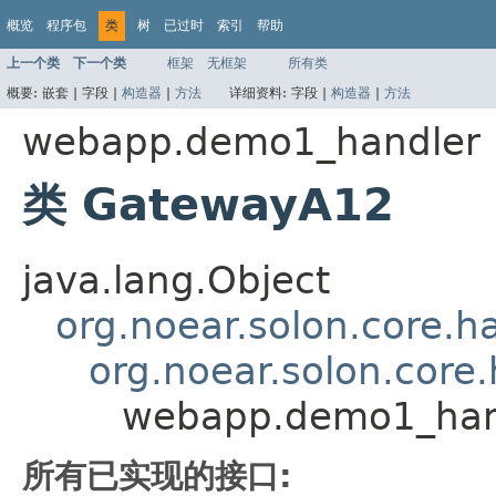
概览
程序包
类
树
已过时
索引
帮助
上一个类
下一个类
框架
无框架
所有类
概要:
嵌套 |
字段 |
构造器
|
方法
详细资料:
字段 |
构造器
|
方法
webapp.demo1_handler
类 GatewayA12
java.lang.Object
org.noear.solon.core.h
org.noear.solon.core
webapp.demo1_han
所有已实现的接口: