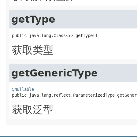
getType
public java.lang.Class<?> getType()
获取类型
getGenericType
@Nullable

public java.lang.reflect.ParameterizedType getGene
获取泛型