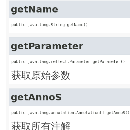
getName
public java.lang.String getName()
getParameter
public java.lang.reflect.Parameter getParameter()
获取原始参数
getAnnoS
public java.lang.annotation.Annotation[] getAnnoS()
获取所有注解