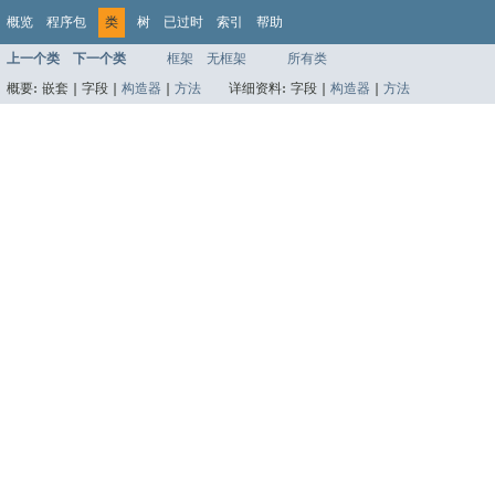
概览
程序包
类
树
已过时
索引
帮助
上一个类
下一个类
框架
无框架
所有类
概要:
嵌套 |
字段 |
构造器
|
方法
详细资料:
字段 |
构造器
|
方法