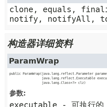
clone, equals, final
notify, notifyAll, t
构造器详细资料
ParamWrap
public ParamWrap(java.lang.reflect.Parameter paramet
                 java.lang.reflect.Executable execut
                 java.lang.Class<?> clz)
参数:
executable
- 可执行的