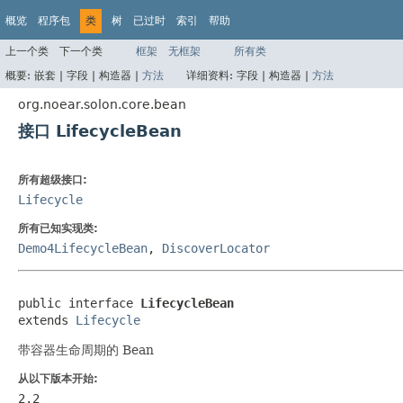
概览
程序包
类
树
已过时
索引
帮助
上一个类
下一个类
框架
无框架
所有类
概要:
嵌套 |
字段 |
构造器 |
方法
详细资料:
字段 |
构造器 |
方法
org.noear.solon.core.bean
接口 LifecycleBean
所有超级接口:
Lifecycle
所有已知实现类:
Demo4LifecycleBean
,
DiscoverLocator
public interface 
LifecycleBean
extends 
Lifecycle
带容器生命周期的 Bean
从以下版本开始:
2.2