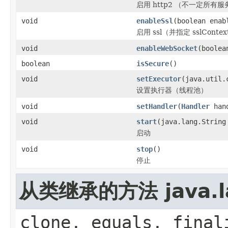
启用 http2 （不一定所有
void
enableSsl
(boolean enab
启用 ssl（并指定 sslContex
void
enableWebSocket
(boolea
boolean
isSecure
()
void
setExecutor
(java.util.
设置执行器（线程池）
void
setHandler
(
Handler
hand
void
start
(java.lang.String
启动
void
stop
()
停止
从类继承的方法 java.la
clone, equals, final