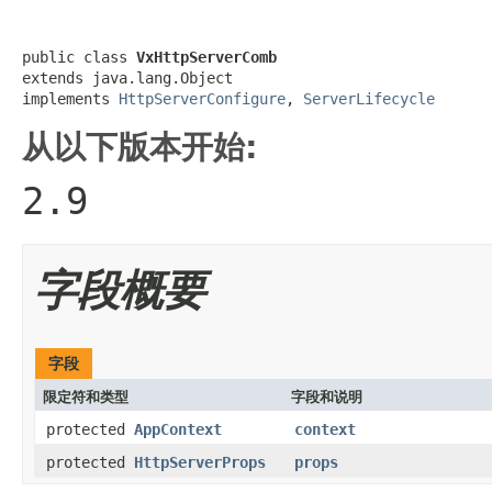
public class 
VxHttpServerComb
extends java.lang.Object

implements 
HttpServerConfigure
, 
ServerLifecycle
从以下版本开始:
2.9
字段概要
字段
限定符和类型
字段和说明
protected
AppContext
context
protected
HttpServerProps
props