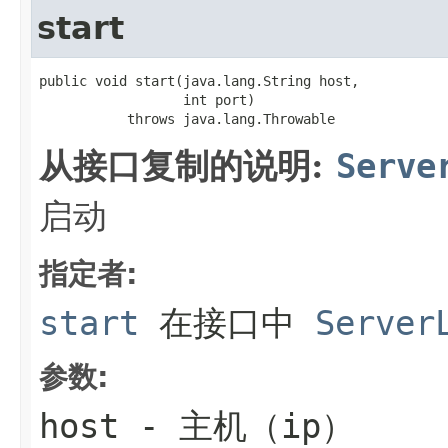
start
public void start(java.lang.String host,

                  int port)

           throws java.lang.Throwable
从接口复制的说明:
Serve
启动
指定者:
start
在接口中
Server
参数:
host
- 主机（ip）