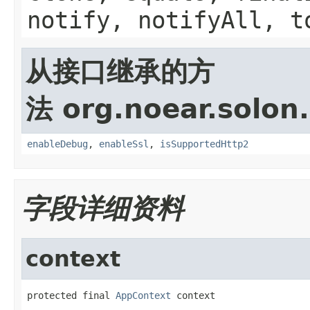
notify, notifyAll, t
从接口继承的方
法 org.noear.solon.
enableDebug
,
enableSsl
,
isSupportedHttp2
字段详细资料
context
protected final 
AppContext
 context