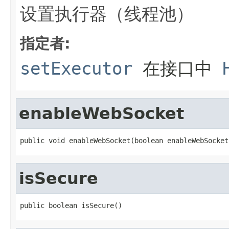
设置执行器（线程池）
指定者:
setExecutor
在接口中
enableWebSocket
public void enableWebSocket(boolean enableWebSocket
isSecure
public boolean isSecure()