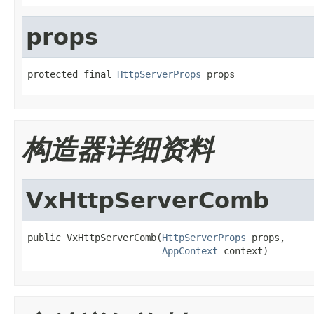
props
protected final 
HttpServerProps
 props
构造器详细资料
VxHttpServerComb
public VxHttpServerComb(
HttpServerProps
 props,

AppContext
 context)