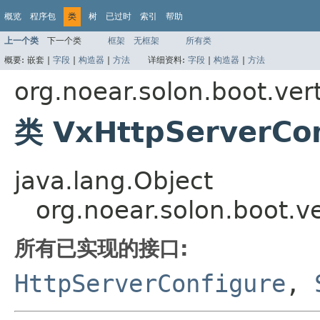
概览
程序包
类
树
已过时
索引
帮助
上一个类
下一个类
框架
无框架
所有类
概要:
嵌套 |
字段
|
构造器
|
方法
详细资料:
字段
|
构造器
|
方法
org.noear.solon.boot.ver
类 VxHttpServerC
java.lang.Object
org.noear.solon.boot.
所有已实现的接口:
HttpServerConfigure
,