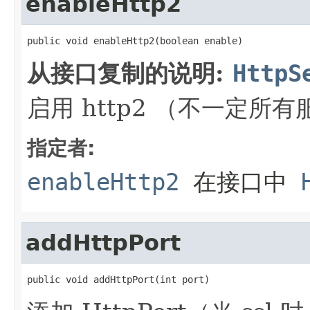
enableHttp2
public void enableHttp2(boolean enable)
从接口复制的说明:
HttpS
启用 http2 （不一定所
指定者:
enableHttp2
在接口中
addHttpPort
public void addHttpPort(int port)