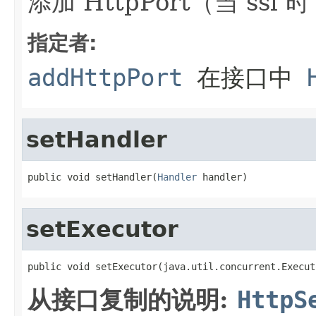
添加 HttpPort（当 ssl
指定者:
addHttpPort
在接口中
setHandler
public void setHandler(
Handler
 handler)
setExecutor
public void setExecutor(java.util.concurrent.Execut
从接口复制的说明:
HttpS