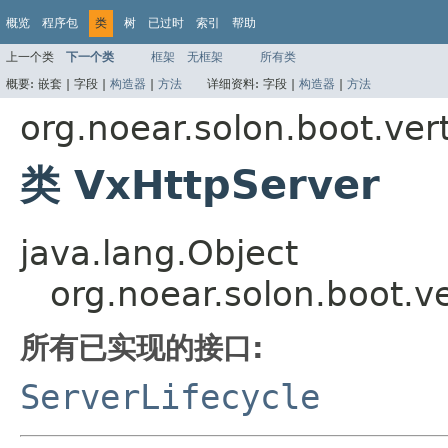
概览
程序包
类
树
已过时
索引
帮助
上一个类
下一个类
框架
无框架
所有类
概要:
嵌套 |
字段 |
构造器
|
方法
详细资料:
字段 |
构造器
|
方法
org.noear.solon.boot.ver
类 VxHttpServer
java.lang.Object
org.noear.solon.boot.v
所有已实现的接口:
ServerLifecycle