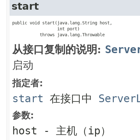
start
public void start(java.lang.String host,

                  int port)

           throws java.lang.Throwable
从接口复制的说明:
Serve
启动
指定者:
start
在接口中
Server
参数:
host
- 主机（ip）