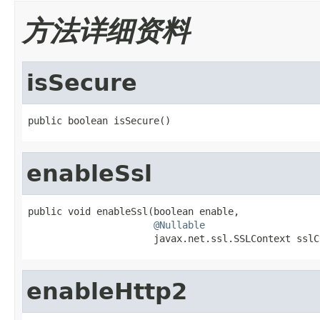
方法详细资料
isSecure
public boolean isSecure()
enableSsl
public void enableSsl(boolean enable,

@Nullable
                      javax.net.ssl.SSLContext sslC
enableHttp2