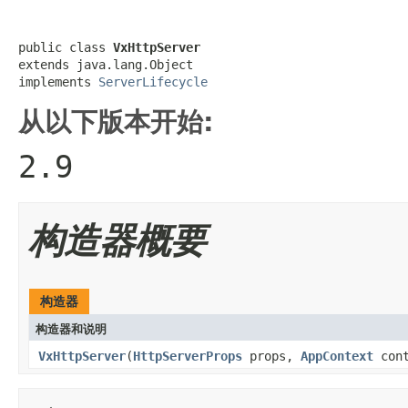
public class 
VxHttpServer
extends java.lang.Object

implements 
ServerLifecycle
从以下版本开始:
2.9
构造器概要
构造器
构造器和说明
VxHttpServer
(
HttpServerProps
props,
AppContext
cont