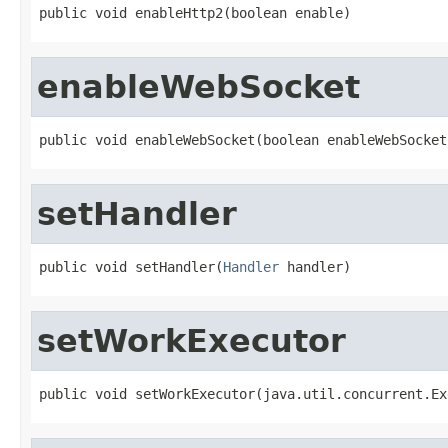
public void enableHttp2(boolean enable)
enableWebSocket
public void enableWebSocket(boolean enableWebSocket
setHandler
public void setHandler(
Handler
 handler)
setWorkExecutor
public void setWorkExecutor(java.util.concurrent.Ex