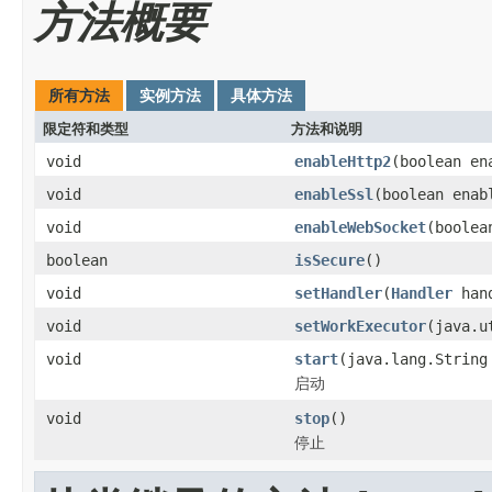
方法概要
所有方法
实例方法
具体方法
限定符和类型
方法和说明
void
enableHttp2
(boolean en
void
enableSsl
(boolean enab
void
enableWebSocket
(boolea
boolean
isSecure
()
void
setHandler
(
Handler
hand
void
setWorkExecutor
(java.u
void
start
(java.lang.String
启动
void
stop
()
停止