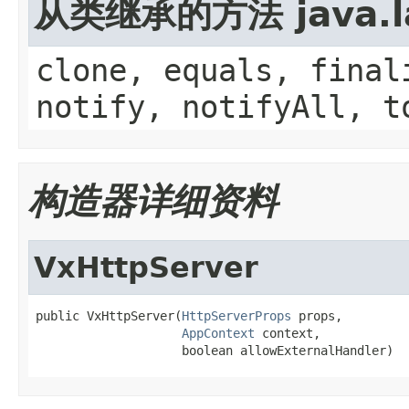
从类继承的方法 java.la
clone, equals, final
notify, notifyAll, t
构造器详细资料
VxHttpServer
public VxHttpServer(
HttpServerProps
 props,

AppContext
 context,

                    boolean allowExternalHandler)