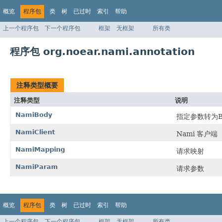
概览
程序包
类
树
已过时
索引
帮助
上一个程序包
下一个程序包
框架
无框架
所有类
程序包 org.noear.nami.annotation
注释类型概要
注释类型
说明
NamiBody
指定参数转为B
NamiClient
Nami 客户端
NamiMapping
请求映射
NamiParam
请求参数
概览
程序包
类
树
已过时
索引
帮助
上一个程序包
下一个程序包
框架
无框架
所有类