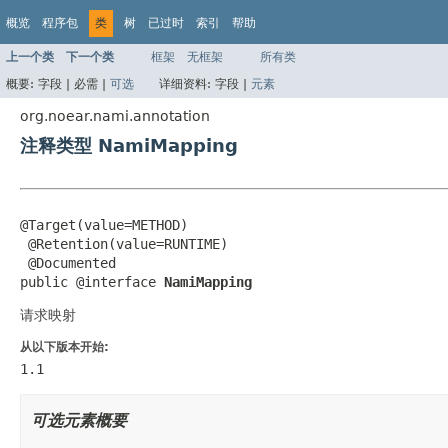
概览
程序包
类
树
已过时
索引
帮助
上一个类
下一个类
框架
无框架
所有类
概要:
字段 |
必需 |
可选
详细资料:
字段 |
元素
org.noear.nami.annotation
注释类型 NamiMapping
@Target(value=METHOD)

 @Retention(value=RUNTIME)

 @Documented

public @interface 
NamiMapping
请求映射
从以下版本开始:
1.1
可选元素概要