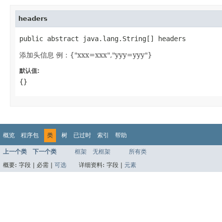
headers
public abstract java.lang.String[] headers
添加头信息 例：{"xxx=xxx","yyy=yyy"}
默认值:
{}
概览
程序包
类
树
已过时
索引
帮助
上一个类
下一个类
框架
无框架
所有类
概要:
字段 |
必需 |
可选
详细资料:
字段 |
元素