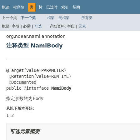
概览
程序包
类
树
已过时
索引
帮助
上一个类
下一个类
框架
无框架
所有类
概要:
字段 |
必需 |
可选
详细资料:
字段 |
元素
org.noear.nami.annotation
注释类型 NamiBody
@Target(value=PARAMETER)

 @Retention(value=RUNTIME)

 @Documented

public @interface 
NamiBody
指定参数转为Body
从以下版本开始:
1.2
可选元素概要