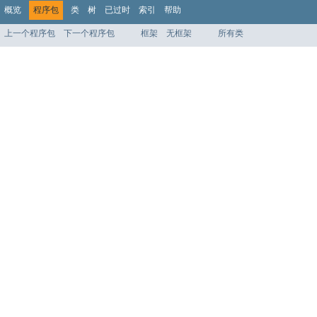
概览
程序包
类
树
已过时
索引
帮助
上一个程序包
下一个程序包
框架
无框架
所有类