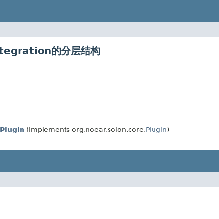
.integration的分层结构
Plugin
(implements org.noear.solon.core.
Plugin
)