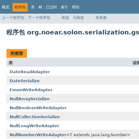
概览
程序包
类
树
已过时
索引
帮助
上一个程序包
下一个程序包
框架
无框架
所有类
程序包 org.noear.solon.serialization.g
类概要
类
说
DateReadAdapter
DateSerialize
EnumWriteAdapter
NullArraySerialize
NullBooleanWriteAdapter
NullCollectionSerialize
NullLongWriteAdapter
NullNumberWriteAdapter
<T extends java.lang.Number>