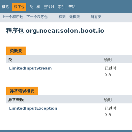
概览
程序包
类
树
已过时
索引
帮助
上一个程序包
下一个程序包
框架
无框架
所有类
程序包 org.noear.solon.boot.io
类概要
类
说明
LimitedInputStream
已过时
3.5
异常错误概要
异常错误
说明
LimitedInputException
已过时
3.5