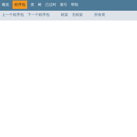
概览
程序包
类
树
已过时
索引
帮助
上一个程序包
下一个程序包
框架
无框架
所有类