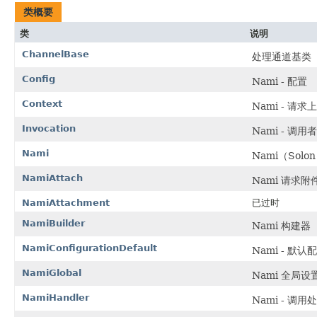
类概要
类
说明
ChannelBase
处理通道基类
Config
Nami - 配置
Context
Nami - 请求
Invocation
Nami - 调用者
Nami
Nami（Solon r
NamiAttach
Nami 请求附
NamiAttachment
已过时
NamiBuilder
Nami 构建器
NamiConfigurationDefault
Nami - 默认
NamiGlobal
Nami 全局设
NamiHandler
Nami - 调