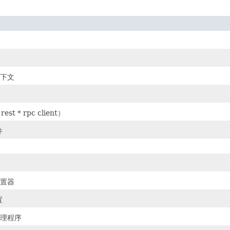
上下文
est * rpc client）
件
配置器
置
用处理程序