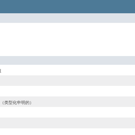
道
码器（类型化申明的）