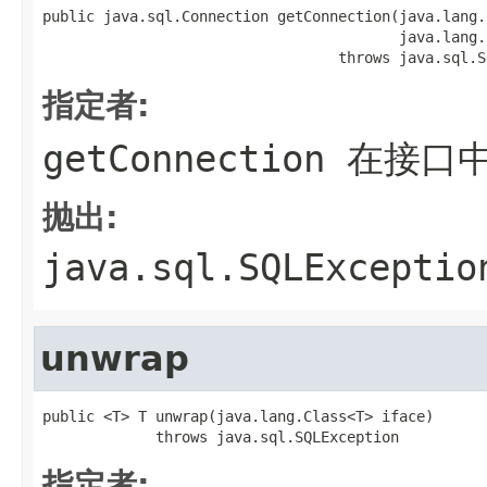
public java.sql.Connection getConnection(java.lang.
                                         java.lang.
                                  throws java.sql.S
指定者:
getConnection
在接口
抛出:
java.sql.SQLExceptio
unwrap
public <T> T unwrap(java.lang.Class<T> iface)

             throws java.sql.SQLException
指定者: