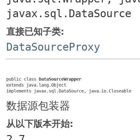
javax.sql.DataSource
直接已知子类:
DataSourceProxy
public class 
DataSourceWrapper
extends java.lang.Object

implements javax.sql.DataSource, java.io.Closeable
数据源包装器
从以下版本开始:
2.7