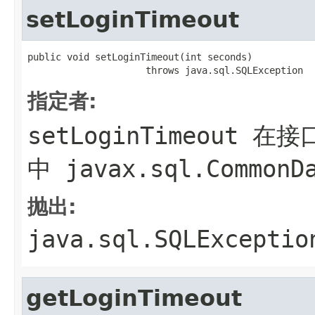
setLoginTimeout
public void setLoginTimeout(int seconds)

                     throws java.sql.SQLException
指定者:
setLoginTimeout
在接
中
javax.sql.CommonD
抛出:
java.sql.SQLExceptio
getLoginTimeout