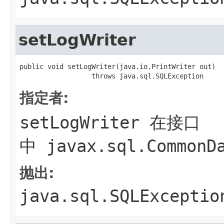
setLogWriter
public void setLogWriter(java.io.PrintWriter out)

                  throws java.sql.SQLException
指定者:
setLogWriter
在接口
中
javax.sql.CommonD
抛出:
java.sql.SQLExceptio