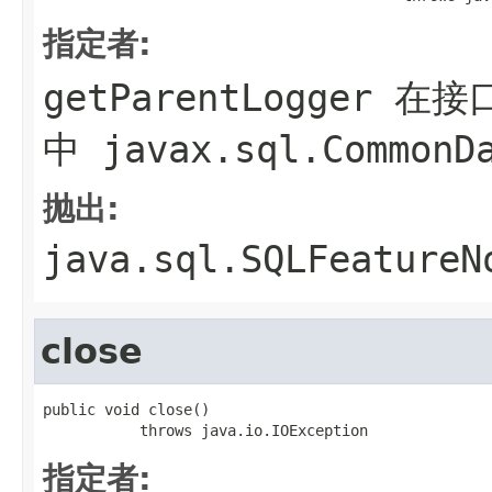
指定者:
getParentLogger
在接
中
javax.sql.CommonD
抛出:
java.sql.SQLFeatureN
close
public void close()

           throws java.io.IOException
指定者: