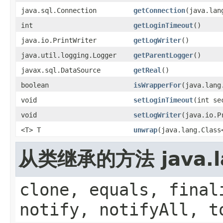
java.sql.Connection
getConnection
(java.lan
int
getLoginTimeout
()
java.io.PrintWriter
getLogWriter
()
java.util.logging.Logger
getParentLogger
()
javax.sql.DataSource
getReal
()
boolean
isWrapperFor
(java.lang
void
setLoginTimeout
(int se
void
setLogWriter
(java.io.P
<T> T
unwrap
(java.lang.Class
从类继承的方法 java.la
clone, equals, final
notify, notifyAll, t