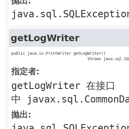
抛出:
java.sql.SQLExceptio
getLogWriter
public java.io.PrintWriter getLogWriter()

                                 throws java.sql.SQ
指定者:
getLogWriter
在接口
中
javax.sql.CommonD
抛出:
java.sql.SQLExceptio