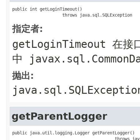
public int getLoginTimeout()

                    throws java.sql.SQLException
指定者:
getLoginTimeout
在接
中
javax.sql.CommonD
抛出:
java.sql.SQLExceptio
getParentLogger
public java.util.logging.Logger getParentLogger()

                                         throws jav