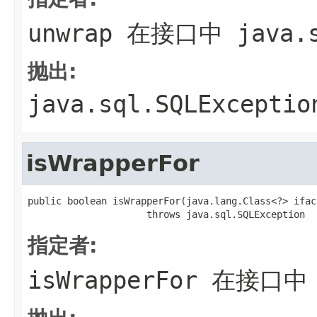
unwrap
在接口中
java.
抛出:
java.sql.SQLExceptio
isWrapperFor
public boolean isWrapperFor(java.lang.Class<?> iface
                     throws java.sql.SQLException
指定者:
isWrapperFor
在接口