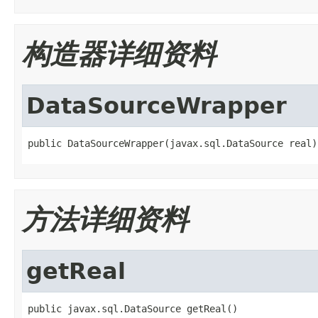
构造器详细资料
DataSourceWrapper
public DataSourceWrapper(javax.sql.DataSource real)
方法详细资料
getReal
public javax.sql.DataSource getReal()