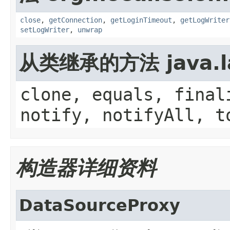
close
,
getConnection
,
getLoginTimeout
,
getLogWriter
setLogWriter
,
unwrap
从类继承的方法 java.la
clone, equals, final
notify, notifyAll, t
构造器详细资料
DataSourceProxy