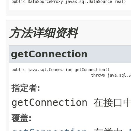
public DataSourceProxy(javax.sql.DataSource real)
方法详细资料
getConnection
public java.sql.Connection getConnection()

                                  throws java.sql.S
指定者:
getConnection
在接口
覆盖: