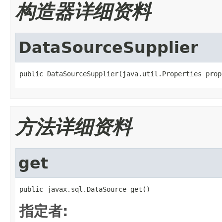
构造器详细资料
DataSourceSupplier
public DataSourceSupplier(java.util.Properties prop
方法详细资料
get
public javax.sql.DataSource get()
指定者: