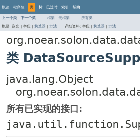
概览
程序包
类
树
已过时
索引
帮助
上一个类
下一个类
框架
无框架
所有类
概要:
嵌套 |
字段 |
构造器
|
方法
详细资料:
字段 |
构造器
|
方法
org.noear.solon.data.da
类 DataSourceSupp
java.lang.Object
org.noear.solon.data.
所有已实现的接口:
java.util.function.Su