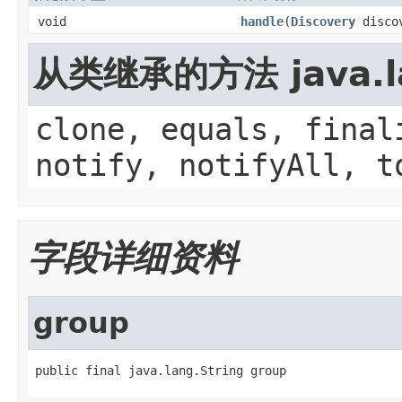
void
handle
(
Discovery
disco
从类继承的方法 java.la
clone, equals, final
notify, notifyAll, t
字段详细资料
group
public final java.lang.String group