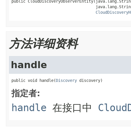
public CloudDiscoveryObserverEntity(java.lang.Strin
                                    java.lang.Strin
CloudDiscoveryH
方法详细资料
handle
public void handle(
Discovery
 discovery)
指定者:
handle
在接口中
Cloud