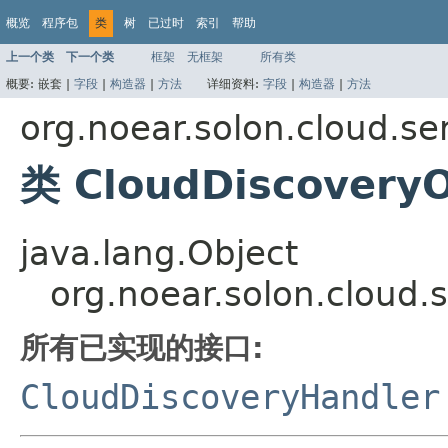
概览
程序包
类
树
已过时
索引
帮助
上一个类
下一个类
框架
无框架
所有类
概要:
嵌套 |
字段
|
构造器
|
方法
详细资料:
字段
|
构造器
|
方法
org.noear.solon.cloud.se
类 CloudDiscoveryO
java.lang.Object
org.noear.solon.cloud.
所有已实现的接口:
CloudDiscoveryHandler