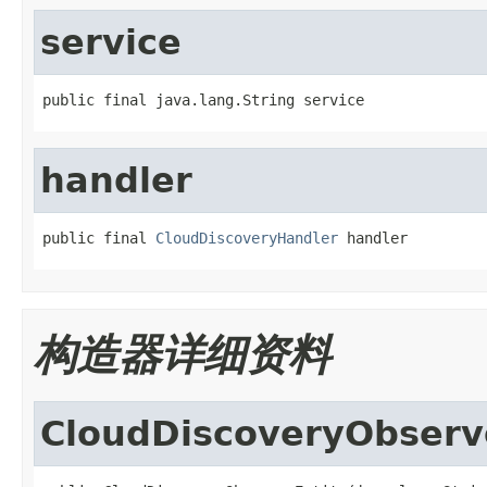
service
public final java.lang.String service
handler
public final 
CloudDiscoveryHandler
 handler
构造器详细资料
CloudDiscoveryObserv