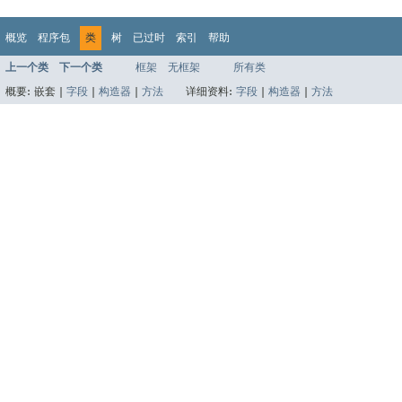
概览
程序包
类
树
已过时
索引
帮助
上一个类
下一个类
框架
无框架
所有类
概要:
嵌套 |
字段
|
构造器
|
方法
详细资料:
字段
|
构造器
|
方法