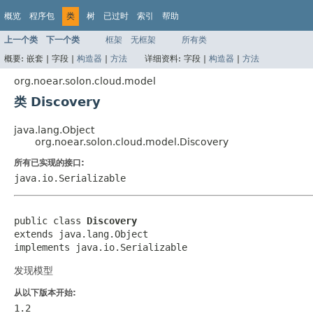
概览
程序包
类
树
已过时
索引
帮助
上一个类
下一个类
框架
无框架
所有类
概要:
嵌套 |
字段 |
构造器
|
方法
详细资料:
字段 |
构造器
|
方法
org.noear.solon.cloud.model
类 Discovery
java.lang.Object
org.noear.solon.cloud.model.Discovery
所有已实现的接口:
java.io.Serializable
public class 
Discovery
extends java.lang.Object

implements java.io.Serializable
发现模型
从以下版本开始:
1.2