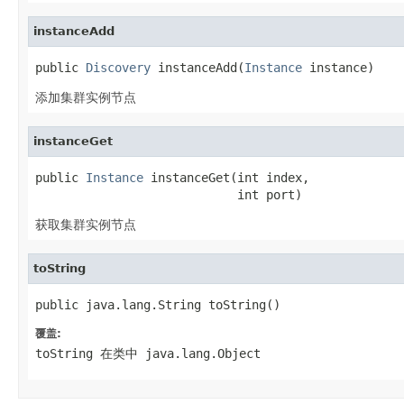
instanceAdd
public 
Discovery
 instanceAdd(
Instance
 instance)
添加集群实例节点
instanceGet
public 
Instance
 instanceGet(int index,

                            int port)
获取集群实例节点
toString
public java.lang.String toString()
覆盖:
toString
在类中
java.lang.Object