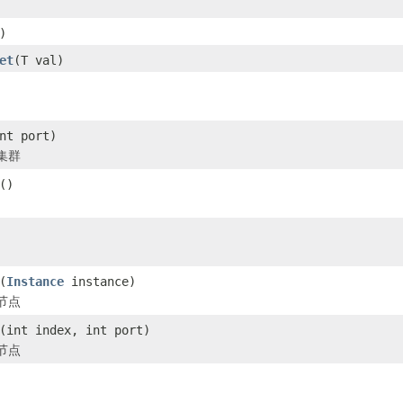
)
et
(T val)
nt port)
集群
()
(
Instance
instance)
节点
(int index, int port)
节点