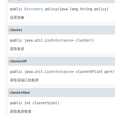
public 
Discovery
 policy(java.lang.String policy)
设置策略
cluster
public java.util.List<
Instance
> cluster()
获取集群
clusterOf
public java.util.List<
Instance
> clusterOf(int port)
获取某端口的集群
clusterSize
public int clusterSize()
获取集群数量