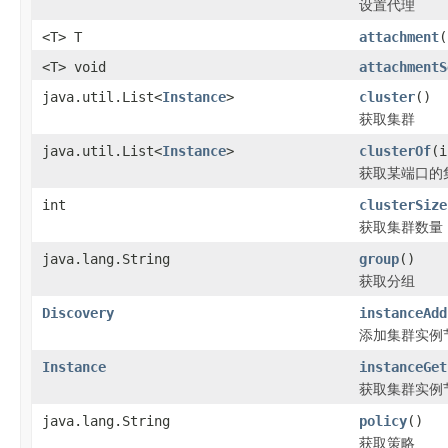
设置代理
<T> T
attachment
(
<T> void
attachmentS
java.util.List<
Instance
>
cluster
()
获取集群
java.util.List<
Instance
>
clusterOf
(i
获取某端口的
int
clusterSize
获取集群数量
java.lang.String
group
()
获取分组
Discovery
instanceAdd
添加集群实例
Instance
instanceGet
获取集群实例
java.lang.String
policy
()
获取策略