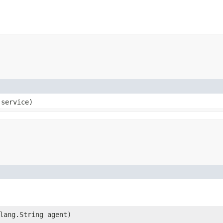
 service)
lang.String agent)