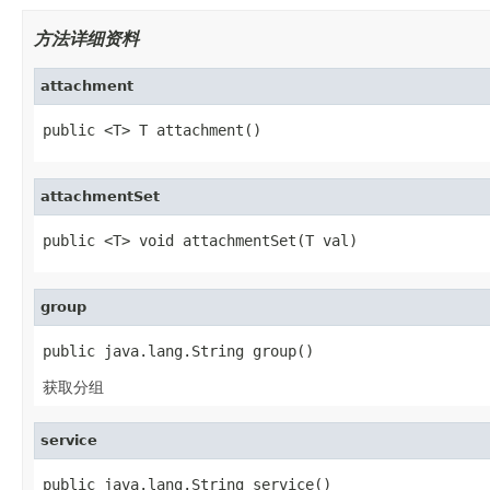
方法详细资料
attachment
public <T> T attachment()
attachmentSet
public <T> void attachmentSet(T val)
group
public java.lang.String group()
获取分组
service
public java.lang.String service()