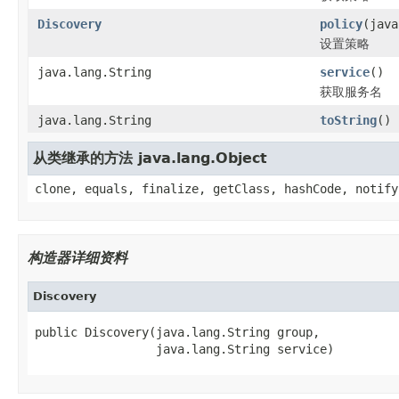
Discovery
policy
(java
设置策略
java.lang.String
service
()
获取服务名
java.lang.String
toString
()
从类继承的方法 java.lang.Object
clone, equals, finalize, getClass, hashCode, notify
构造器详细资料
Discovery
public Discovery(java.lang.String group,

                 java.lang.String service)