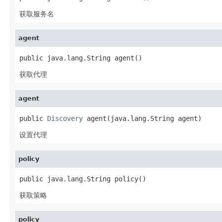
获取服务名
agent
public java.lang.String agent()
获取代理
agent
public 
Discovery
 agent(java.lang.String agent)
设置代理
policy
public java.lang.String policy()
获取策略
policy