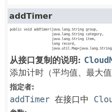
addTimer
public void addTimer(java.lang.String group,

                     java.lang.String category,

                     java.lang.String item,

                     long record,

                     java.util.Map<java.lang.String
从接口复制的说明:
Cloud
添加计时（平均值、最大值
指定者:
addTimer
在接口中
Clo