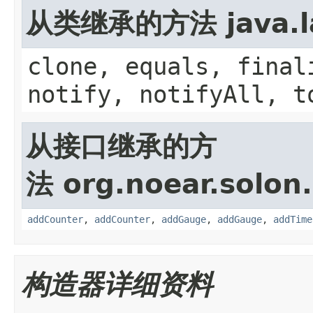
从类继承的方法 java.la
clone, equals, final
notify, notifyAll, t
从接口继承的方
法 org.noear.solon.
addCounter
,
addCounter
,
addGauge
,
addGauge
,
addTime
构造器详细资料