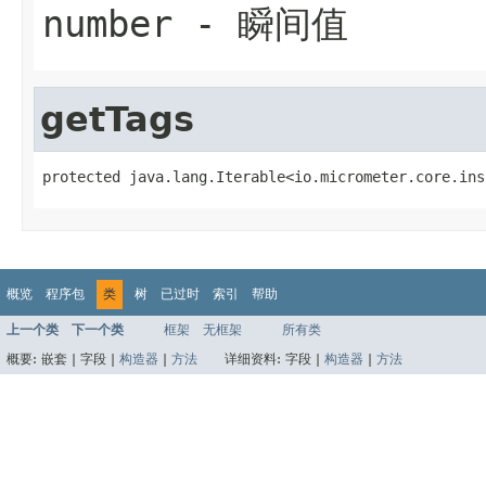
number
- 瞬间值
getTags
protected java.lang.Iterable<io.micrometer.core.ins
概览
程序包
类
树
已过时
索引
帮助
上一个类
下一个类
框架
无框架
所有类
概要:
嵌套 |
字段 |
构造器
|
方法
详细资料:
字段 |
构造器
|
方法