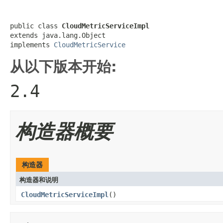
public class 
CloudMetricServiceImpl
extends java.lang.Object

implements 
CloudMetricService
从以下版本开始:
2.4
构造器概要
构造器
构造器和说明
CloudMetricServiceImpl
()