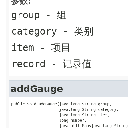
参数:
group
- 组
category
- 类别
item
- 项目
record
- 记录值
addGauge
public void addGauge(java.lang.String group,

                     java.lang.String category,

                     java.lang.String item,

                     long number,

                     java.util.Map<java.lang.String