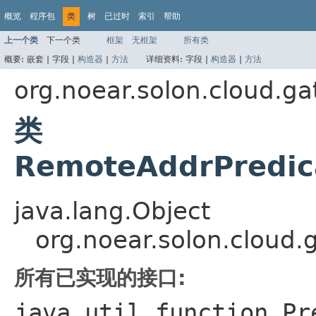
概览
程序包
类
树
已过时
索引
帮助
上一个类
下一个类
框架
无框架
所有类
概要:
嵌套 |
字段 |
构造器
|
方法
详细资料:
字段 |
构造器
|
方法
org.noear.solon.cloud.ga
类
RemoteAddrPredic
java.lang.Object
org.noear.solon.cloud
所有已实现的接口:
java.util.function.Pr