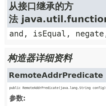
从接口继承的方
法 java.util.functi
and, isEqual, negate
构造器详细资料
RemoteAddrPredicate
public RemoteAddrPredicate(java.lang.String config)
参数: