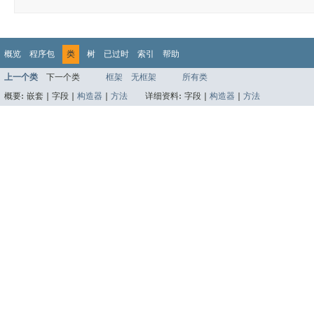
概览
程序包
类
树
已过时
索引
帮助
上一个类
下一个类
框架
无框架
所有类
概要:
嵌套 |
字段 |
构造器
|
方法
详细资料:
字段 |
构造器
|
方法