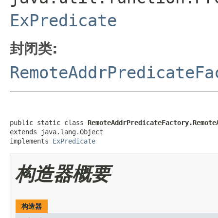
ExPredicate
封闭类:
RemoteAddrPredicateFa
public static class 
RemoteAddrPredicateFactory.Remote
extends java.lang.Object

implements 
ExPredicate
构造器概要
构造器