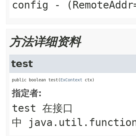
config
- (RemoteAddr
方法详细资料
test
public boolean test(
ExContext
 ctx)
指定者:
test
在接口
中
java.util.functio