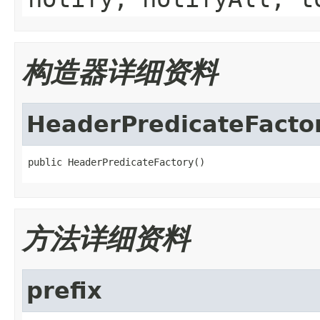
构造器详细资料
HeaderPredicateFacto
public HeaderPredicateFactory()
方法详细资料
prefix