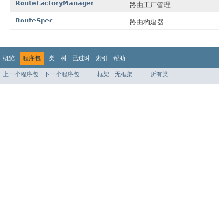
RouteFactoryManager
路由工厂管理
RouteSpec
路由构建器
概览
程序包
类
树
已过时
索引
帮助
上一个程序包
下一个程序包
框架
无框架
所有类