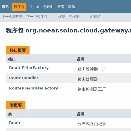
概览
程序包
类
树
已过时
索引
帮助
上一个程序包
下一个程序包
框架
无框架
所有类
程序包 org.noear.solon.cloud.gateway.
接口概要
接口
说明
RouteFilterFactory
路由过滤器工厂
RouteHandler
路由处理器
RoutePredicateFactory
路由检测器工厂
类概要
类
说明
Route
分布式路由记录