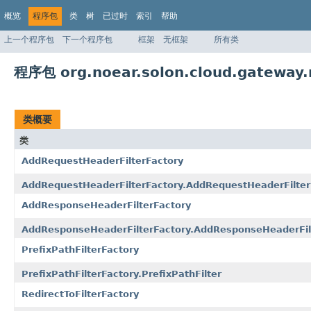
概览
程序包
类
树
已过时
索引
帮助
上一个程序包
下一个程序包
框架
无框架
所有类
程序包 org.noear.solon.cloud.gateway.r
类概要
类
AddRequestHeaderFilterFactory
AddRequestHeaderFilterFactory.AddRequestHeaderFilter
AddResponseHeaderFilterFactory
AddResponseHeaderFilterFactory.AddResponseHeaderFil
PrefixPathFilterFactory
PrefixPathFilterFactory.PrefixPathFilter
RedirectToFilterFactory