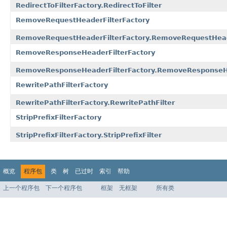
RedirectToFilterFactory.RedirectToFilter
RemoveRequestHeaderFilterFactory
RemoveRequestHeaderFilterFactory.RemoveRequestHead
RemoveResponseHeaderFilterFactory
RemoveResponseHeaderFilterFactory.RemoveResponseHe
RewritePathFilterFactory
RewritePathFilterFactory.RewritePathFilter
StripPrefixFilterFactory
StripPrefixFilterFactory.StripPrefixFilter
概览
程序包
类
树
已过时
索引
帮助
上一个程序包
下一个程序包
框架
无框架
所有类