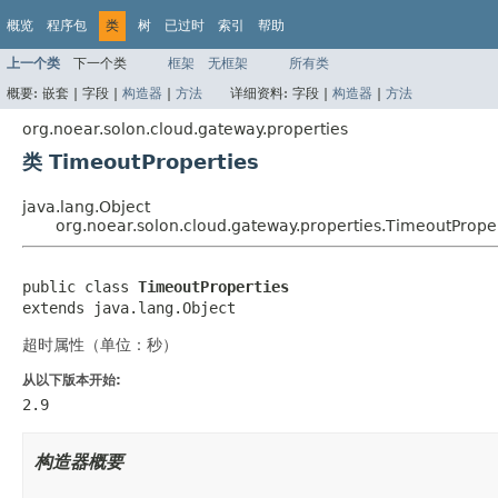
概览
程序包
类
树
已过时
索引
帮助
上一个类
下一个类
框架
无框架
所有类
概要:
嵌套 |
字段 |
构造器
|
方法
详细资料:
字段 |
构造器
|
方法
org.noear.solon.cloud.gateway.properties
类 TimeoutProperties
java.lang.Object
org.noear.solon.cloud.gateway.properties.TimeoutPrope
public class 
TimeoutProperties
extends java.lang.Object
超时属性（单位：秒）
从以下版本开始:
2.9
构造器概要