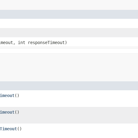
imeout, int responseTimeout)
imeout
()
imeout
()
Timeout
()