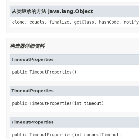
从类继承的方法 java.lang.Object
clone, equals, finalize, getClass, hashCode, notify
构造器详细资料
TimeoutProperties
public TimeoutProperties()
TimeoutProperties
public TimeoutProperties(int timeout)
TimeoutProperties
public TimeoutProperties(int connectTimeout,
