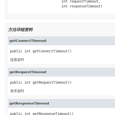
                         int requestTimeout,

                         int responseTimeout)
方法详细资料
getConnectTimeout
public int getConnectTimeout()
连接超时
getRequestTimeout
public int getRequestTimeout()
请求超时
getResponseTimeout
public int getResponseTimeout()