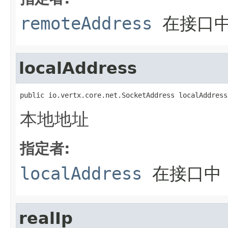
remoteAddress
在接口
localAddress
public io.vertx.core.net.SocketAddress localAddress
本地地址
指定者:
localAddress
在接口
realIp