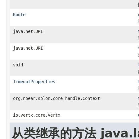
Route
java.net.URI
java.net.URI
void
TimeoutProperties
org.noear.solon.core.handle.Context
io.vertx.core.Vertx
从类继承的方法 java.la