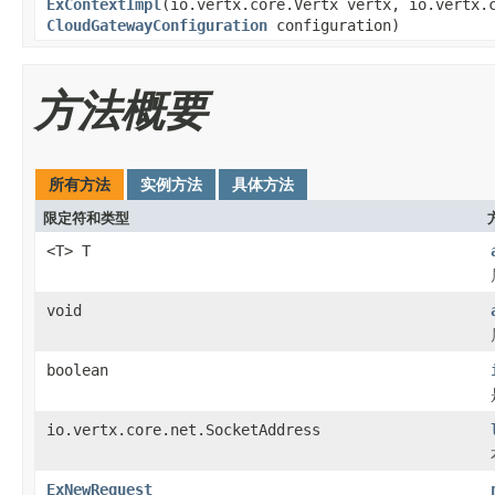
ExContextImpl
(io.vertx.core.Vertx vertx, io.vertx.
CloudGatewayConfiguration
configuration)
方法概要
所有方法
实例方法
具体方法
限定符和类型
<T> T
void
boolean
io.vertx.core.net.SocketAddress
ExNewRequest