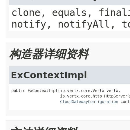
clone, equals, final
notify, notifyAll, t
构造器详细资料
ExContextImpl
public ExContextImpl(io.vertx.core.Vertx vertx,

                     io.vertx.core.http.HttpServerR
CloudGatewayConfiguration
 conf