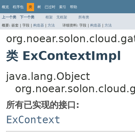
概览
程序包
类
树
已过时
索引
帮助
上一个类
下一个类
框架
无框架
所有类
概要:
嵌套 |
字段 |
构造器
|
方法
详细资料:
字段 |
构造器
|
方法
org.noear.solon.cloud.g
类 ExContextImpl
java.lang.Object
org.noear.solon.cloud
所有已实现的接口:
ExContext