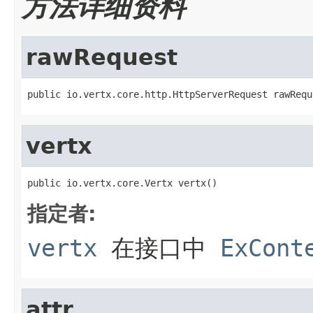
方法详细资料
rawRequest
public io.vertx.core.http.HttpServerRequest rawRequ
vertx
public io.vertx.core.Vertx vertx()
指定者:
vertx
在接口中
ExCont
attr