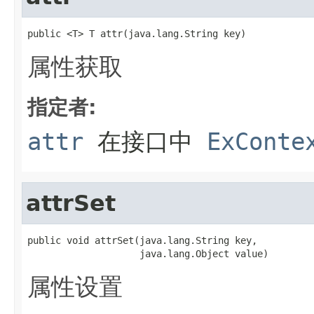
public <T> T attr(java.lang.String key)
属性获取
指定者:
attr
在接口中
ExConte
attrSet
public void attrSet(java.lang.String key,

                    java.lang.Object value)
属性设置