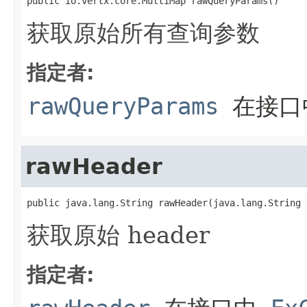
public io.vertx.core.MultiMap rawQueryParams()
获取原始所有查询参数
指定者:
rawQueryParams
在接
rawHeader
public java.lang.String rawHeader(java.lang.String 
获取原始 header
指定者: