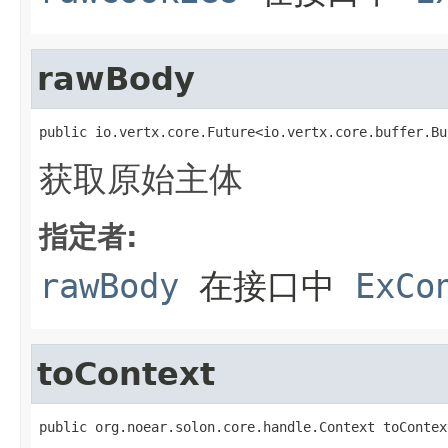
rawBody
public io.vertx.core.Future<io.vertx.core.buffer.Bu
获取原始主体
指定者:
rawBody
在接口中
ExCo
toContext
public org.noear.solon.core.handle.Context toContex