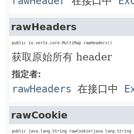
rawHeader
在接口中
Ex
rawHeaders
public io.vertx.core.MultiMap rawHeaders()
获取原始所有 header
指定者:
rawHeaders
在接口中
E
rawCookie
public java.lang.String rawCookie(java.lang.String 