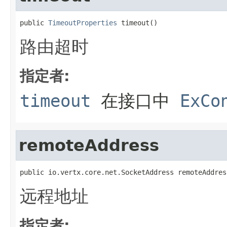
public 
TimeoutProperties
 timeout()
路由超时
指定者:
timeout
在接口中
ExCo
remoteAddress
public io.vertx.core.net.SocketAddress remoteAddres
远程地址
指定者: