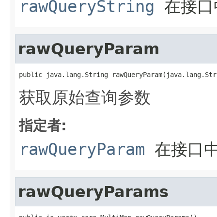
rawQueryString
在接
rawQueryParam
public java.lang.String rawQueryParam(java.lang.Str
获取原始查询参数
指定者:
rawQueryParam
在接口
rawQueryParams