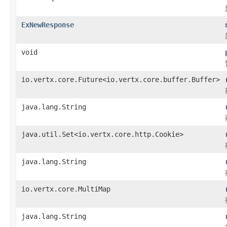
ExNewResponse
void
io.vertx.core.Future<io.vertx.core.buffer.Buffer>
java.lang.String
java.util.Set<io.vertx.core.http.Cookie>
java.lang.String
io.vertx.core.MultiMap
java.lang.String