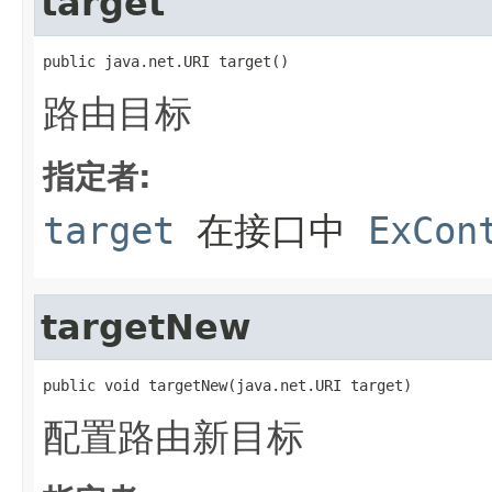
target
public java.net.URI target()
路由目标
指定者:
target
在接口中
ExCon
targetNew
public void targetNew(java.net.URI target)
配置路由新目标