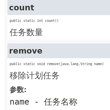
count
public static int count()
任务数量
remove
public static void remove(java.lang.String name)
移除计划任务
参数:
name
- 任务名称