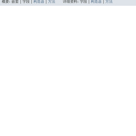
概要:
嵌套 |
字段 |
构造器
|
方法
详细资料:
字段 |
构造器
|
方法