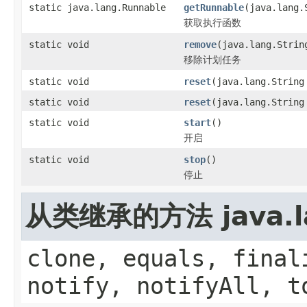
static java.lang.Runnable
getRunnable
(java.lang.
获取执行函数
static void
remove
(java.lang.Strin
移除计划任务
static void
reset
(java.lang.String
static void
reset
(java.lang.String
static void
start
()
开启
static void
stop
()
停止
从类继承的方法 java.la
clone, equals, final
notify, notifyAll, t