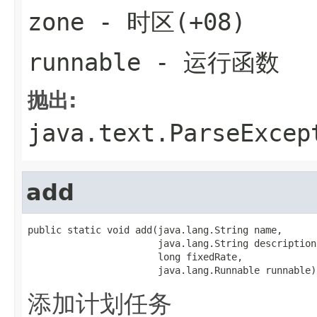
zone
- 时区(+08)
runnable
- 运行函数
抛出:
java.text.ParseExcep
add
public static void add(java.lang.String name,

                       java.lang.String description,
                       long fixedRate,

                       java.lang.Runnable runnable)
添加计划任务