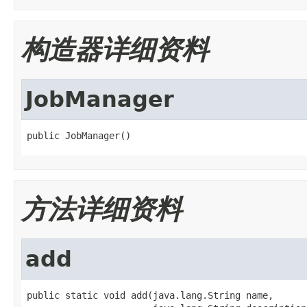
构造器详细资料
JobManager
public JobManager()
方法详细资料
add
public static void add(java.lang.String name,
