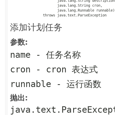
                       java.lang.String description,
                       java.lang.String cron,

                       java.lang.Runnable runnable)

                throws java.text.ParseException
添加计划任务
参数:
name
- 任务名称
cron
- cron 表达式
runnable
- 运行函数
抛出:
java.text.ParseExcep