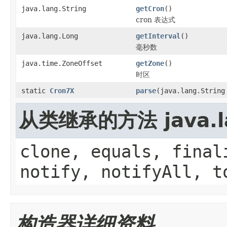
java.lang.String
getCron
()
cron 表达式
java.lang.Long
getInterval
()
毫秒数
java.time.ZoneOffset
getZone
()
时区
static
Cron7X
parse
(java.lang.String
从类继承的方法 java.la
clone, equals, final
notify, notifyAll, t
构造器详细资料