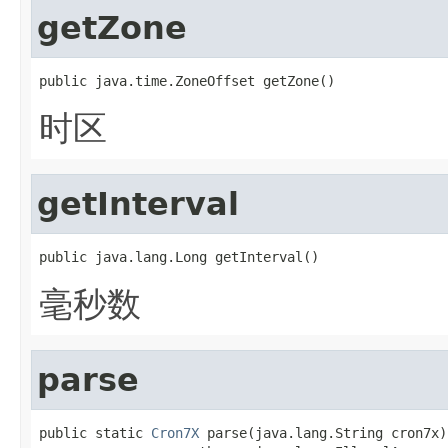
getZone
public java.time.ZoneOffset getZone()
时区
getInterval
public java.lang.Long getInterval()
毫秒数
parse
public static 
Cron7X
 parse(java.lang.String cron7x)
