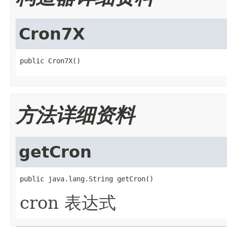
Cron7X
public Cron7X()
方法详细资料
getCron
public java.lang.String getCron()
cron 表达式