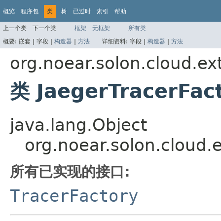
概览
程序包
类
树
已过时
索引
帮助
上一个类
下一个类
框架
无框架
所有类
概要:
嵌套 |
字段 |
构造器
|
方法
详细资料:
字段 |
构造器
|
方法
org.noear.solon.cloud.ex
类 JaegerTracerFac
java.lang.Object
org.noear.solon.cloud.
所有已实现的接口:
TracerFactory