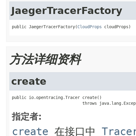
JaegerTracerFactory
public JaegerTracerFactory(
CloudProps
 cloudProps)
方法详细资料
create
public io.opentracing.Tracer create()

                             throws java.lang.Excep
指定者:
create
在接口中
Trace