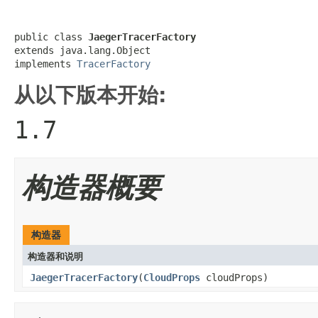
public class 
JaegerTracerFactory
extends java.lang.Object

implements 
TracerFactory
从以下版本开始:
1.7
构造器概要
构造器
构造器和说明
JaegerTracerFactory
(
CloudProps
cloudProps)