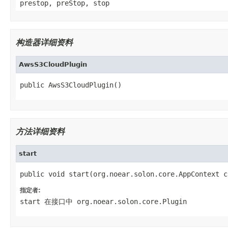
prestop, preStop, stop
构造器详细资料
AwsS3CloudPlugin
public AwsS3CloudPlugin()
方法详细资料
start
public void start(org.noear.solon.core.AppContext c
指定者:
start
在接口中
org.noear.solon.core.Plugin