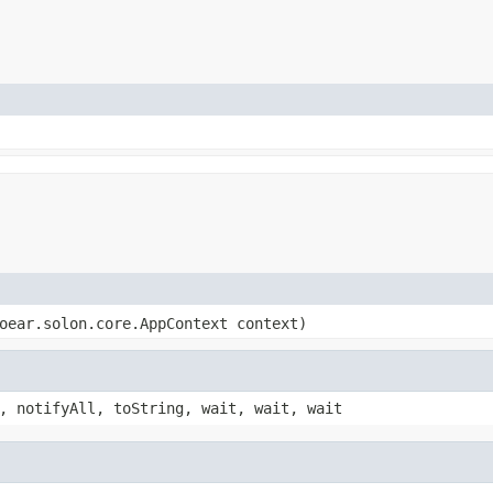
oear.solon.core.AppContext context)
, notifyAll, toString, wait, wait, wait