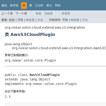
概览
程序包
类
树
已过时
索引
帮助
上一个类
下一个类
框架
无框架
所有类
概要:
嵌套 |
字段 |
构造器
|
方法
详细资料:
字段 |
构造器
|
方法
org.noear.solon.cloud.extend.aws.s3.integration
类 AwsS3CloudPlugin
java.lang.Object
org.noear.solon.cloud.extend.aws.s3.integration.AwsS3
所有已实现的接口:
org.noear.solon.core.Plugin
public class 
AwsS3CloudPlugin
extends java.lang.Object

implements org.noear.solon.core.Plugin
从以下版本开始:
1.3