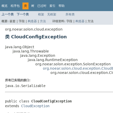
概览
程序包
类
树
已过时
索引
帮助
上一个类
下一个类
框架
无框架
所有类
概要:
嵌套 |
字段 |
构造器
|
方法
详细资料:
字段 |
构造器
|
方法
org.noear.solon.cloud.exception
类 CloudConfigException
java.lang.Object
java.lang.Throwable
java.lang.Exception
java.lang.RuntimeException
org.noear.solon.exception.SolonException
org.noear.solon.cloud.exception.Cloud
org.noear.solon.cloud.exception.C
所有已实现的接口:
java.io.Serializable
public class 
CloudConfigException
extends 
CloudException