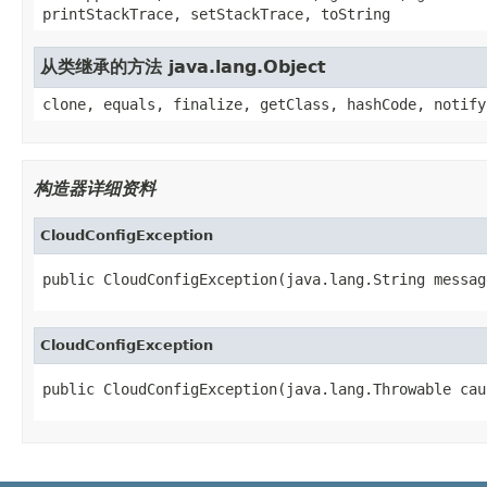
printStackTrace, setStackTrace, toString
从类继承的方法 java.lang.Object
clone, equals, finalize, getClass, hashCode, notify
构造器详细资料
CloudConfigException
public CloudConfigException(java.lang.String messag
CloudConfigException
public CloudConfigException(java.lang.Throwable cau