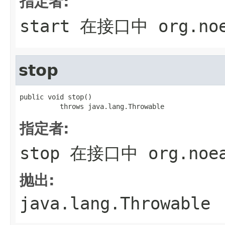
指定者:
start
在接口中
org.no
stop
public void stop()

          throws java.lang.Throwable
指定者:
stop
在接口中
org.noe
抛出:
java.lang.Throwable