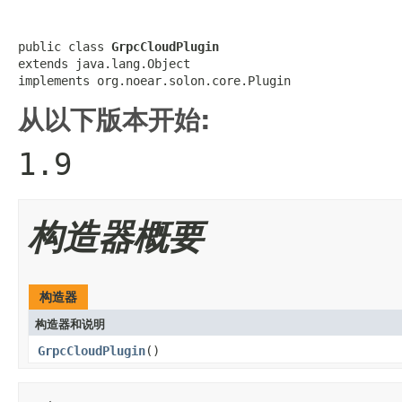
public class 
GrpcCloudPlugin
extends java.lang.Object

implements org.noear.solon.core.Plugin
从以下版本开始:
1.9
构造器概要
构造器
构造器和说明
GrpcCloudPlugin
()