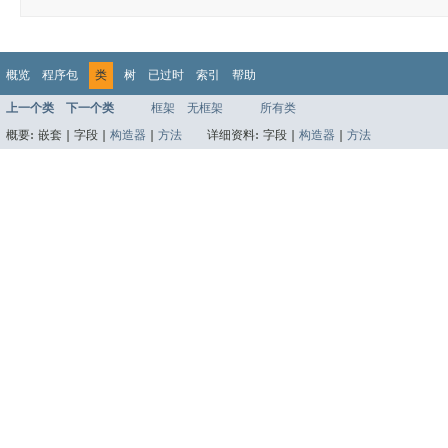
概览
程序包
类
树
已过时
索引
帮助
上一个类
下一个类
框架
无框架
所有类
概要:
嵌套 |
字段 |
构造器
|
方法
详细资料:
字段 |
构造器
|
方法