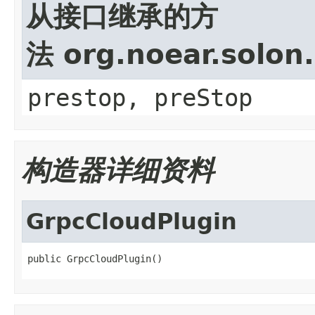
从接口继承的方
法 org.noear.solon.
prestop, preStop
构造器详细资料
GrpcCloudPlugin
public GrpcCloudPlugin()