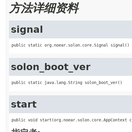
方法详细资料
signal
public static org.noear.solon.core.Signal signal()
solon_boot_ver
public static java.lang.String solon_boot_ver()
start
public void start(org.noear.solon.core.AppContext c