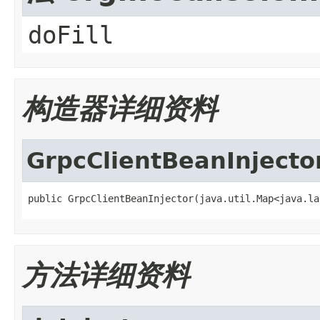
doFill
构造器详细资料
GrpcClientBeanInjecto
public GrpcClientBeanInjector(java.util.Map<java.la
方法详细资料