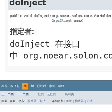
doInject
public void doInject(org.noear.solon.core.VarHolder 
GrpcClient
 anno)
指定者:
doInject
在接口
中
org.noear.solon.c
概览
程序包
类
树
已过时
索引
帮助
上一个类
下一个类
框架
无框架
所有类
概要:
嵌套 |
字段 |
构造器
|
方法
详细资料:
字段 |
构造器
|
方法