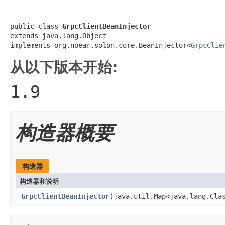
public class 
GrpcClientBeanInjector
extends java.lang.Object

implements org.noear.solon.core.BeanInjector<
GrpcClie
从以下版本开始:
1.9
构造器概要
构造器
构造器和说明
GrpcClientBeanInjector
(java.util.Map<java.lang.Cla