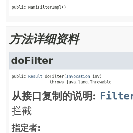
public NamiFilterImpl()
方法详细资料
doFilter
public 
Result
 doFilter(
Invocation
 inv)

                throws java.lang.Throwable
从接口复制的说明:
Filte
拦截
指定者: