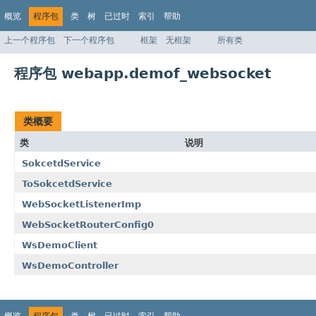
概览
程序包
类
树
已过时
索引
帮助
上一个程序包
下一个程序包
框架
无框架
所有类
程序包 webapp.demof_websocket
类概要
类
说明
SokcetdService
ToSokcetdService
WebSocketListenerImp
WebSocketRouterConfig0
WsDemoClient
WsDemoController
概览
程序包
类
树
已过时
索引
帮助