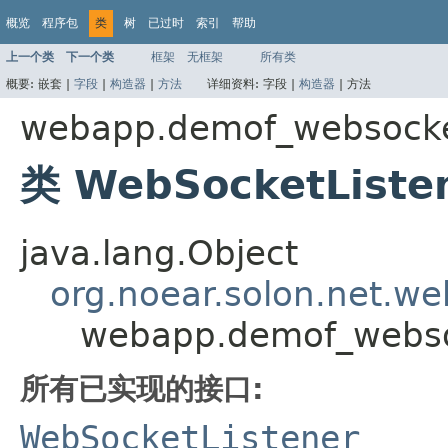
概览
程序包
类
树
已过时
索引
帮助
上一个类
下一个类
框架
无框架
所有类
概要:
嵌套 |
字段
|
构造器
|
方法
详细资料:
字段 |
构造器
|
方法
webapp.demof_websock
类 WebSocketListe
java.lang.Object
org.noear.solon.net.we
webapp.demof_webso
所有已实现的接口:
WebSocketListener