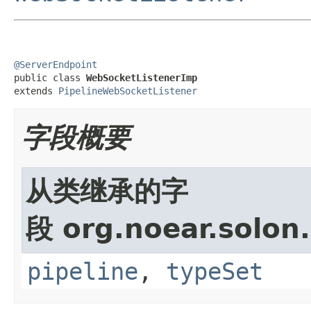
@ServerEndpoint

public class 
WebSocketListenerImp
extends 
PipelineWebSocketListener
字段概要
从类继承的字
段 org.noear.solon.
pipeline
,
typeSet