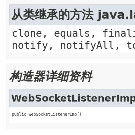
从类继承的方法 java.la
clone, equals, final
notify, notifyAll, t
构造器详细资料
WebSocketListenerIm
public WebSocketListenerImp()