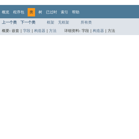
概览
程序包
类
树
已过时
索引
帮助
上一个类
下一个类
框架
无框架
所有类
概要:
嵌套 |
字段
|
构造器
|
方法
详细资料:
字段 |
构造器
|
方法